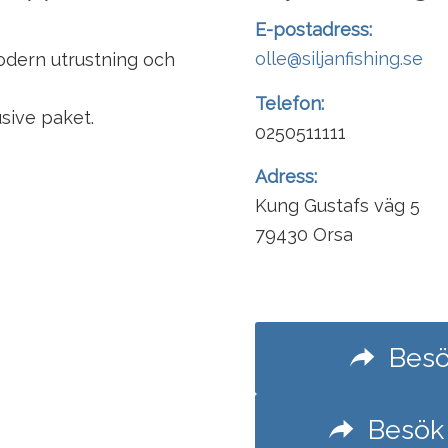
E-postadress:
olle@siljanfishing.se
odern utrustning och
Telefon:
sive paket.
0250511111
Adress:
Kung Gustafs väg 5
79430 Orsa
Besö
Besök 