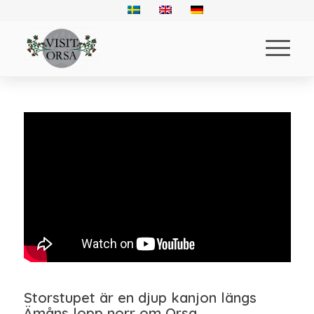
Storstupet är en djup kanjon längs
Ämåns lopp norr om Orsa